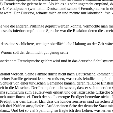
!!) Fremdsprache gelernt hatte. Als ich es als sehr ungerecht empfand, da
er 4. Fremdprache (wer hat in Deutschland schon 4 Fremdsprachen in de
t wäre. Der Direktor, schaute mich an und meinte nur lakonisch: "sie 
he wie die anderen Prüflinge geprüft werden konnte, vermochte man mir
diese als inferior empfundene Sprache war die Reaktion deren die - me
dass eine sachlichere, weniger oberflächliche Haltung an der Zeit wäre
d. Warum soll der denn nicht gut genug sein?
 anerkannte Fremdsprache gelehrt wird und in das deutsche Schulsystem n
 entsandt worden. Seine Familie durfte nicht nach Deutschland kommen 
einer Familie getrennt leben zu müssen, was er als feindlich empfand. 
e Schüler von einer türkischen Gemeinde kamen, deren religiöse Einstell
it in die Moschee. Der Imam, der nicht wusste, dass er sich unter den 
a summarum zum Teufelswerk erklärt und der laizistische türkische Sta
 unter ihnen sei. Doch der so überzeugte Prediger bemerkte nichts. E
redigt war dem Lehrer klar, dass die Kinder zerrissen sind zwischen d
ich drei Kräften ausgeliefert. Auf der einen Seite der deutsche Staat mi
Islam... Und bei so viel Spannung, so fragte ich den Lehrer, was lerne