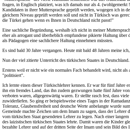
fragen, in Englisch platziert, was ich damals nur als 4. (wohlgemerkt 
Kandidaten in ihrer Muttersprache geprüft werden, wogegen ich in d
gleichem Niveau geprüft werden soll und nicht in Türkisch was gerech
die Türkei gehen wenn es Ihnen in Deutschland nicht passt!"
Eine sachliche Begründung, weshalb ich nicht in meiner Muttersprac
eher als arrogant und überheblich empfundene pikierte Haltung über 
als Pädagogen eine sachlichere Haltung einnehmen müssten.
Es sind bald 30 Jahre vergangen. Heute mit bald 48 Jahren meine ich, 
Nun der viel zitierte Unterricht des türkischen Staates in Deutschlan
Erstens weil er nicht wie ein normales Fach behandelt wird, nicht als
"politisiert".
Ich lernte einen dieser Türkischlehrer kennen. Er war für fünf Jahre
ihn ein fremdes Land, das ihn zudem gezwungen hatte fünf Jahre von s
verboten waren, allgegenwärtig waren. Er stellte rasch fest, dass viel
zuwiderliefen. So ging er beispielsweise eines Tages in der Ramadanze
Toleranz, Glaubensfreiheit und deutsche Werte anbelangte wurde summ
Gemeinde machte Zeichen um dem Imam zu sagen, dass der Lehrer doch
vom türkischen Staat gesendeten Lehrer zu legen. Nach einer langem P
des laizistischen türkischen Staates lehrte. Damit waren die Kinder gle
bezahlte Lehrer und auf der dritten Seite der Imam und sein Bild des 