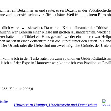
ich rief ein Bekannter an und sagte, er sei Dozent an der Volkshochschu
 zudem er sich schon verpflichtet hätte. Weil ich in meinem Büro oft 
hiedlich waren wie sie selbst. Da war ein Kriminalbeamter der Türkisch
chülerin war Lehrerin einer Klasse mit großen Ausländeranteil, wieder
er hatte in der Türkei ein Haus gekauft, wieder ein anderer war Heilprak
n las ich in einer Zeitschrift, dass die Türkei unter den ersten 15 Län
Der Urlaub oder die Liebe sind nur zwei mögliche Gründe, der Unterric
sch konnte ich in den Turkstaaten bis zum autonomen Gebiet Ostturkist
ls ich auf der Expo in Hannover war, konnte ich von Pavillon zu Pavi
 233, Februar 2008))
Hinweise zu Haftung, Urheberrecht und Datenschutz