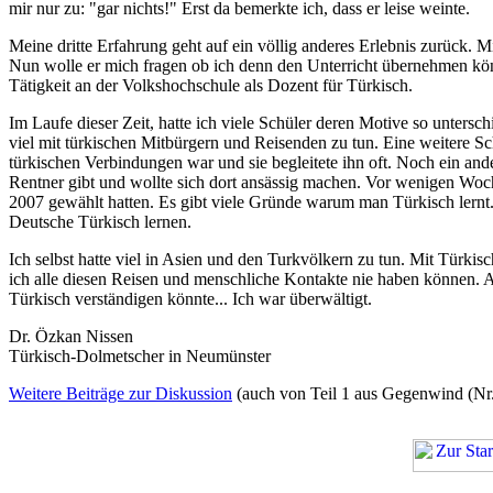
mir nur zu: "gar nichts!" Erst da bemerkte ich, dass er leise weinte.
Meine dritte Erfahrung geht auf ein völlig anderes Erlebnis zurück. M
Nun wolle er mich fragen ob ich denn den Unterricht übernehmen könne
Tätigkeit an der Volkshochschule als Dozent für Türkisch.
Im Laufe dieser Zeit, hatte ich viele Schüler deren Motive so untersc
viel mit türkischen Mitbürgern und Reisenden zu tun. Eine weitere S
türkischen Verbindungen war und sie begleitete ihn oft. Noch ein ander
Rentner gibt und wollte sich dort ansässig machen. Vor wenigen Woche
2007 gewählt hatten. Es gibt viele Gründe warum man Türkisch lernt. 
Deutsche Türkisch lernen.
Ich selbst hatte viel in Asien und den Turkvölkern zu tun. Mit Türki
ich alle diesen Reisen und menschliche Kontakte nie haben können. A
Türkisch verständigen könnte... Ich war überwältigt.
Dr. Özkan Nissen
Türkisch-Dolmetscher in Neumünster
Weitere Beiträge zur Diskussion
(auch von Teil 1 aus
Gegenwind
(Nr.