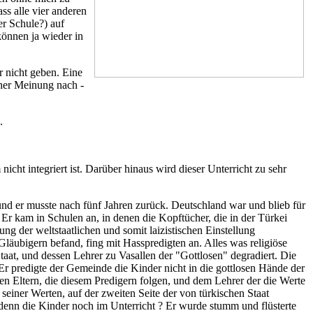
ss alle vier anderen
r Schule?) auf
können ja wieder in
 nicht geben. Eine
iner Meinung nach -
.
icht integriert ist. Darüber hinaus wird dieser Unterricht zu sehr
und er musste nach fünf Jahren zurück. Deutschland war und blieb für
Er kam in Schulen an, in denen die Kopftücher, die in der Türkei
ung der weltstaatlichen und somit laizistischen Einstellung
Gläubigern befand, fing mit Hasspredigten an. Alles was religiöse
at, und dessen Lehrer zu Vasallen der "Gottlosen" degradiert. Die
r predigte der Gemeinde die Kinder nicht in die gottlosen Hände der
en Eltern, die diesem Predigern folgen, und dem Lehrer der die Werte
t seiner Werten, auf der zweiten Seite der von türkischen Staat
n denn die Kinder noch im Unterricht ? Er wurde stumm und flüsterte