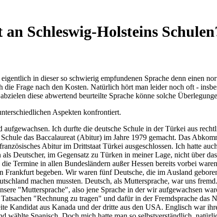
 an Schleswig-Holsteins Schulen? 
n eigentlich in dieser so schwierig empfundenen Sprache denn einen no
 die Frage nach den Kosten. Natürlich hört man leider noch oft - insb
 abzielen diese abwertend beurteilte Sprache könne solche Überlegungen
unterschiedlichen Aspekten konfrontiert.
d aufgewachsen. Ich durfte die deutsche Schule in der Türkei aus recht
hen Schule das Baccalaureat (Abitur) im Jahre 1979 gemacht. Das Abko
ranzösisches Abitur im Drittstaat Türkei ausgeschlossen. Ich hatte auch
h als Deutscher, im Gegensatz zu Türken in meiner Lage, nicht über das
 die Termine in allen Bundesländern außer Hessen bereits vorbei waren
 Frankfurt begeben. Wir waren fünf Deutsche, die im Ausland geboren
schland machen mussten. Deutsch, als Muttersprache, war uns fremd.
 unsere "Muttersprache", also jene Sprache in der wir aufgewachsen war
n Tatsachen "Rechnung zu tragen" und dafür in der Fremdsprache das N
eite Kandidat aus Kanada und der dritte aus den USA. Englisch war ihre
nd wählte Spanisch. Doch mich hatte man so selbstverständlich, natürl