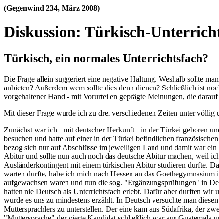
(Gegenwind 234, März 2008)
Diskussion: Türkisch-Unterricht
Türkisch, ein normales Unterrichtsfach?
Die Frage allein suggeriert eine negative Haltung. Weshalb sollte ma
anbieten? Außerdem wem sollte dies denn dienen? Schließlich ist noch
vorgehaltener Hand - mit Vorurteilen geprägte Meinungen, die darauf
Mit dieser Frage wurde ich zu drei verschiedenen Zeiten unter völlig 
Zunächst war ich - mit deutscher Herkunft - in der Türkei geboren un
besuchen und hatte auf einer in der Türkei befindlichen französisc
bezog sich nur auf Abschlüsse im jeweiligen Land und damit war ein f
Abitur und sollte nun auch noch das deutsche Abitur machen, weil ic
Ausländerkontingent mit einem türkischen Abitur studieren durfte. Da
warten durfte, habe ich mich nach Hessen an das Goethegymnasium in
aufgewachsen waren und nun die sog. "Ergänzungsprüfungen" in Deut
hatten nie Deutsch als Unterrichtsfach erlebt. Dafür aber durften wir
wurde es uns zu mindestens erzählt. In Deutsch versuchte man diese
Muttersprachlers zu unterstellen. Der eine kam aus Südafrika, der zw
"Muttersprache" der vierte Kandidat schließlich war aus Guatemala u