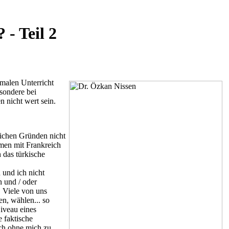
- Teil 2
rmalen Unterricht
esondere bei
 nicht wert sein.
lichen Gründen nicht
mmen mit Frankreich
 das türkische
 und ich nicht
 und / oder
 Viele von uns
en, wählen... so
iveau eines
 faktische
ich ohne mich zu