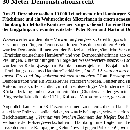
30 Meter Demonstrationsrecht
Am 21. Dezember wollten 10.000 Teilnehmende im Hamburger Sch
Flüchtlinge und ein Wohnrecht der MieterInnen in einem genosse
Hamburg für lebhafte Kontroversen sorgen, die sich für eine De
der langjährigen Gesamteinsatzleiter Peter Born und Hartmut D
Wasserwerfer wurden ohne Vorwarnung eingesetzt, Greiftrupps schluge
zusammengedrängten DemonstrantInnen. Aus dem vorderen Bereich de
wurden DemonstrantInnen von der Polizei attackiert, sämtliche Ver
„Ermittlungsausschuss Hamburg” und von Demosanitäterinnen gab es o
Prellungen, Unterkühlungen in Folge der Wasserwerfereinsätze; 63
wurden per Rettungswagen in Krankenhäuser gefahren. Es gab auch S
„Ermittlungsausschuss Hamburg” erklärte:
„Am 21.12. wurden durch d
anstatt Fest- und Ingewahrsamnahmen zu machen.”
Laut Pressesprec
Demonstration war ein Polizeirevier attackiert worden, Fenster und s
Autonomer ab, offensichtlich, um ihr rechtswidriges Verhindern de
Rückendeckung und schwadronierte über „Chaoten aus der gesamten B
Bürgerschaftsfraktion der CDU, Kai Voet Van Vormizeele, gar von „bü
Angeblich kam es am 28. Dezember erneut zu einem - diesmal laut Pol
attackierte Polizisten sollen dabei, so wurde behauptet, schwer verl
Berichterstattung.
„Vermummte brechen Beamtem den Kiefer: Die Kr
Verbände der Polizeigewerkschaften in Hamburg hinterfragten nicht e
inszenierten eine Kampagne: „Keine Gewalt gegen Polizisten!”, welc