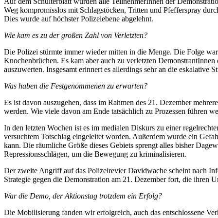
Auf dem Schulterblatt wurden alle TeilnehmerInnen der Demonstratio
Weg kompromisslos mit Schlagstöcken, Tritten und Pfefferspray durc
Dies wurde auf höchster Polizeiebene abgelehnt.
Wie kam es zu der großen Zahl von Verletzten?
Die Polizei stürmte immer wieder mitten in die Menge. Die Folge wa
Knochenbrüchen. Es kam aber auch zu verletzten DemonstrantInnen du
auszuwerten. Insgesamt erinnert es allerdings sehr an die eskalative 
Was haben die Festgenommenen zu erwarten?
Es ist davon auszugehen, dass im Rahmen des 21. Dezember mehrere 
werden. Wie viele davon am Ende tatsächlich zu Prozessen führen we
In den letzten Wochen ist es im medialen Diskurs zu einer regelrech
versuchtem Totschlag eingeleitet worden. Außerdem wurde ein Gefahr
kann. Die räumliche Größe dieses Gebiets sprengt alles bisher Dage
Repressionsschlägen, um die Bewegung zu kriminalisieren.
Der zweite Angriff auf das Polizeirevier Davidwache scheint nach Info
Strategie gegen die Demonstration am 21. Dezember fort, die ihren U
War die Demo, der Aktionstag trotzdem ein Erfolg?
Die Mobilisierung fanden wir erfolgreich, auch das entschlossene Ver