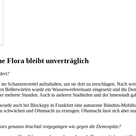
 Flora bleibt unverträglich
dert?
kt im Schanzenviertel aufzuhalten, um sie dort zu zerschlagen. Nach w
igen Böllerwürfen wurde ein Wasserwerfereinsatz eingesetzt und die Demo
r mehrere Stunden. Auch in anderen Stadtteilen und der Innenstadt gab
. So wurde auch bei Blockupy in Frankfurt eine autonome Bündnis-Mobili
u schwächen und Ohnmacht zu erzeugen. Ohnmacht lässt sich aber nur 
nisses genauso brachial vorgegangen wie gegen die Demospitze?