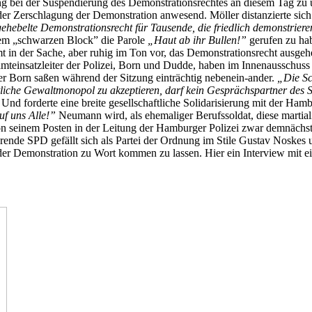
 bei der Suspendierung des Demonstrationsrechtes an diesem Tag zu u
r Zerschlagung der Demonstration anwesend. Möller distanzierte sich 
ehebelte Demonstrationsrecht für Tausende, die friedlich demonstriere
inem „schwarzen Block” die Parole
„Haut ab ihr Bullen!”
gerufen zu hab
 in der Sache, aber ruhig im Ton vor, das Demonstrationsrecht ausgeh
teinsatzleiter der Polizei, Born und Dudde, haben im Innenausschu
er Born saßen während der Sitzung einträchtig nebenein-ander.
„Die Sc
aatliche Gewaltmonopol zu akzeptieren, darf kein Gesprächspartner des S
. Und forderte eine breite gesellschaftliche Solidarisierung mit der Ham
auf uns Alle!”
Neumann wird, als ehemaliger Berufssoldat, diese martia
on seinem Posten in der Leitung der Hamburger Polizei zwar demnächst a
ende SPD gefällt sich als Partei der Ordnung im Stile Gustav Noskes
n der Demonstration zu Wort kommen zu lassen. Hier ein Interview mit