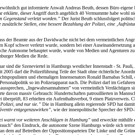
gewöhnlich gut informierte Anwalt Andreas Beuth, dessen Büro eigene 
 erklärte, dieser Angriff durch angeblich 40 Vermummte habe wohl ni
n Gegenstand verletzt worden.”
Der Jurist Beuth schlussfolgert politis
zusätzliche Stellen, eine bessere Bezahlung der Polizei, eine ‚Aufrüstun
 dass der Beamte aus der Davidwache nicht bei dem vermeintlichen A
m Kopf schwer verletzt wurde, sondern bei einer Auseinandersetzung a
maßliche Autonome behauptet wurde, wurde von Medien und Agenturen z
burger Medien die Rede.
ar sind die Szeneviertel in Hamburgs westlicher Innenstadt - St. Pauli
 2005 darf die Polizeiführung Teile der Stadt ohne richterliche Anordn
 Rechtspopulisten und ehemaligen Innensenators Ronald Barnabas Schill, 
 Personalpolitik so im Polizeiapparat nach. Die Polizei darf im Gefah
aussprechen, „Ingewahrsamnahmen” von vermeintlich Verdächtigen sind 
 davon massiv Gebrauch: Hundertschaften patrouillierten in Mannscha
i überprüft, 83 erhielten ein Aufenthaltsverbot, 9 einen Platzverweis.
Polizei, und nur sie.”
Die in Hamburg allein regierende SPD hat dami
äventiv entgegenzuwirken”
, wie der innenpolitische Sprecher der SPD-
ei warnt vor weiteren Anschlägen in Hamburg”
und erweckte mithilfe 
rauch” den Eindruck, die autonome Szene Hamburgs würde sich terroris
t, an dem auf Betreiben der Oppositionsparteien Die Linke und die Grü