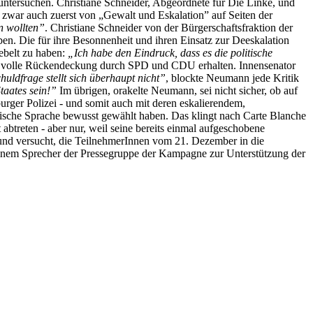
ntersuchen. Christiane Schneider, Abgeordnete für Die Linke, und
zwar auch zuerst von „Gewalt und Eskalation” auf Seiten der
n wollten”
. Christiane Schneider von der Bürgerschaftsfraktion der
en. Die für ihre Besonnenheit und ihren Einsatz zur Deeskalation
ebelt zu haben:
„Ich habe den Eindruck, dass es die politische
ss volle Rückendeckung durch SPD und CDU erhalten. Innensenator
huldfrage stellt sich überhaupt nicht”
, blockte Neumann jede Kritik
taates sein!”
Im übrigen, orakelte Neumann, sei nicht sicher, ob auf
burger Polizei - und somit auch mit deren eskalierendem,
lische Sprache bewusst gewählt haben. Das klingt nach Carte Blanche
btreten - aber nur, weil seine bereits einmal aufgeschobene
 und versucht, die TeilnehmerInnen vom 21. Dezember in die
 einem Sprecher der Pressegruppe der Kampagne zur Unterstützung der