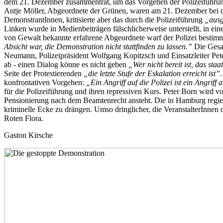
dem 21. Dezember zusammentrat, um das Vorgehen der Polizeiführung
Antje Möller, Abgeordnete der Grünen, waren am 21. Dezember bei de
DemonstrantInnen, kritisierte aber das durch die Polizeiführung
„ausg
Linken wurde in Medienbeiträgen fälschlicherweise unterstellt, in e
von Gewalt bekannte erfahrene Abgeordnete warf der Polizei bestimmt
Absicht war, die Demonstration nicht stattfinden zu lassen.”
Die Gesam
Neumann, Polizeipräsident Wolfgang Kopitzsch und Einsatzleiter Pet
ab - einen Dialog könne es nicht geben
„Wer nicht bereit ist, das st
Seite der Protestierenden
„die letzte Stufe der Eskalation erreicht ist”
konfrontativen Vorgehen:
„Ein Angriff auf die Polizei ist ein Angriff 
für die Polizeiführung und ihren repressiven Kurs. Peter Born wird v
Pensionierung nach dem Beamtenrecht ansteht. Die in Hamburg regier
kriminelle Ecke zu drängen. Umso dringlicher, die VeranstalterInne
Roten Flora.
Gaston Kirsche