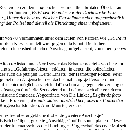
Recherchen zu dem angeblichen, vermeintlich brutalen Überfall auf
e stattgefunden:
„Es ist kein Beamter vor der Davidwache Ecke
ch:
„Hinter der bewusst falschen Darstellung stehen augenscheinlich
g’ der Polizei und aktuell die Einrichtung eines unbefristeten
ngriff von 40 Vermummten unter dem Rufen von Parolen wie
„St. Pauli
uf dem Kiez - ermittelt wird gegen unbekannt. Die frühere
u einem lebensbedrohlichen Anschlag aufgebauscht, von einer
„neuen
, Altona-Altstadt und -Nord sowie das Schanzenviertel - von ihr zum
ung zu „Gefahrengebieten” erklären, in denen die polizeilichen
der auch die jetzigen „Leiter Einsatz” der Hamburger Polizei, Peter
rengebiet nach Augenschein verdachtsunabhängige Personen- und
leichter möglich - es reicht dafür schon aus, gegen ein verhängtes
ftswagen durch die Szeneviertel und nahmen sich alle vor, deren
 Christiane Schneider, Abgeordnete von Die Linke:
„Es gibt de facto
t kein Problem:
„Wir unterstützen ausdrücklich, dass die Polizei den
Bürgerschaftsfraktion, Arno Münster, erklärte.
eines frei über angebliche drohende „weitere Anschläge”
tisch betätigen, gezielte „Anschläge” auf Personen planen. Dieses
nen der Innenausschuss der Hamburger Bürgerschaft das erste Mal seit