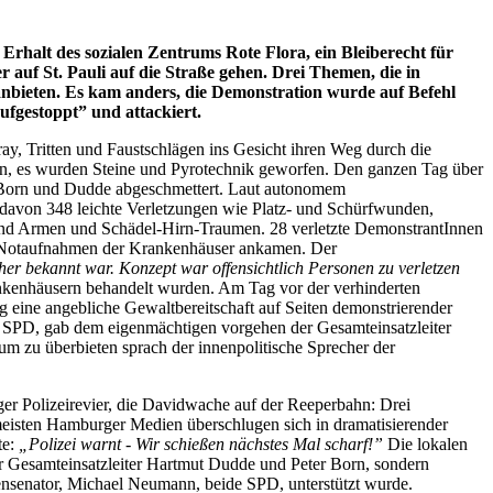
halt des sozialen Zentrums Rote Flora, ein Bleiberecht für
uf St. Pauli auf die Straße gehen. Drei Themen, die in
anbieten. Es kam anders, die Demonstration wurde auf Befehl
fgestoppt” und attackiert.
y, Tritten und Faustschlägen ins Gesicht ihren Weg durch die
n, es wurden Steine und Pyrotechnik geworfen. Den ganzen Tag über
er Born und Dudde abgeschmettert. Laut autonomem
 davon 348 leichte Verletzungen wie Platz- und Schürfwunden,
und Armen und Schädel-Hirn-Traumen. 28 verletzte DemonstrantInnen
en Notaufnahmen der Krankenhäuser ankamen. Der
her bekannt war. Konzept war offensichtlich Personen zu verletzen
ankenhäusern behandelt wurden. Am Tag vor der verhinderten
g eine angebliche Gewaltbereitschaft auf Seiten demonstrierender
 SPD, gab dem eigenmächtigen vorgehen der Gesamteinsatzleiter
 zu überbieten sprach der innenpolitische Sprecher der
ger Polizeirevier, die Davidwache auf der Reeperbahn: Drei
e meisten Hamburger Medien überschlugen sich in dramatisierender
te:
„Polizei warnt - Wir schießen nächstes Mal scharf!”
Die lokalen
er Gesamteinsatzleiter Hartmut Dudde und Peter Born, sondern
ensenator, Michael Neumann, beide SPD, unterstützt wurde.