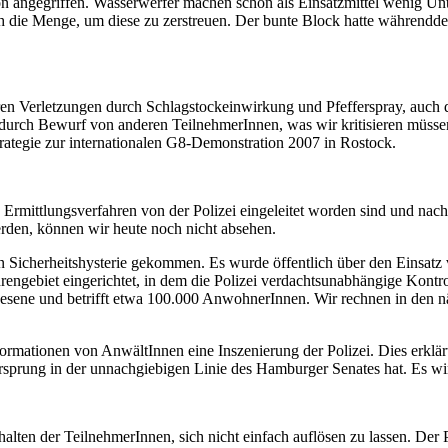
n angegriffen. Wasserwerfer machen schon als Einsatzmittel wenig Unt
h die Menge, um diese zu zerstreuen. Der bunte Block hatte währendd
ren Verletzungen durch Schlagstockeinwirkung und Pfefferspray, auch 
rch Bewurf von anderen TeilnehmerInnen, was wir kritisieren müssen. 
Strategie zur internationalen G8-Demonstration 2007 in Rostock.
Ermittlungsverfahren von der Polizei eingeleitet worden sind und na
rden, können wir heute noch nicht absehen.
ten Sicherheitshysterie gekommen. Es wurde öffentlich über den Einsat
engebiet eingerichtet, in dem die Polizei verdachtsunabhängige Kontro
wesene und betrifft etwa 100.000 AnwohnerInnen. Wir rechnen in den 
rmationen von AnwältInnen eine Inszenierung der Polizei. Dies erklärt 
rsprung in der unnachgiebigen Linie des Hamburger Senates hat. Es wir
halten der TeilnehmerInnen, sich nicht einfach auflösen zu lassen. De