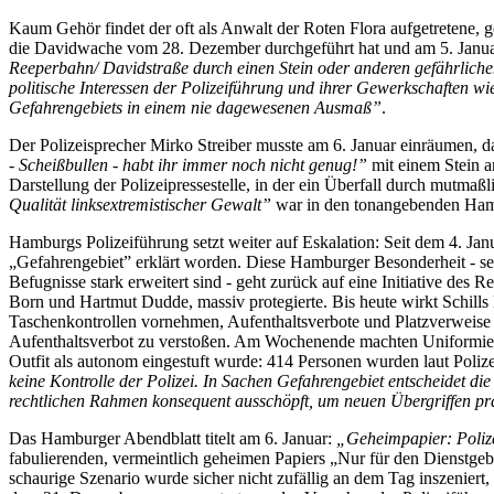
Kaum Gehör findet der oft als Anwalt der Roten Flora aufgetretene, 
die Davidwache vom 28. Dezember durchgeführt hat und am 5. Januar
Reeperbahn/ Davidstraße durch einen Stein oder anderen gefährliche
politische Interessen der Polizeiführung und ihrer Gewerkschaften wie 
Gefahrengebiets in einem nie dagewesenen Ausmaß”
.
Der Polizeisprecher Mirko Streiber musste am 6. Januar einräumen,
- Scheißbullen - habt ihr immer noch nicht genug!”
mit einem Stein a
Darstellung der Polizeipressestelle, in der ein Überfall durch mut
Qualität linksextremistischer Gewalt”
war in den tonangebenden Ham
Hamburgs Polizeiführung setzt weiter auf Eskalation: Seit dem 4. Janu
„Gefahrengebiet” erklärt worden. Diese Hamburger Besonderheit - seit
Befugnisse stark erweitert sind - geht zurück auf eine Initiative des
Born und Hartmut Dudde, massiv protegierte. Bis heute wirkt Schills
Taschenkontrollen vornehmen, Aufenthaltsverbote und Platzverweise 
Aufenthaltsverbot zu verstoßen. Am Wochenende machten Uniformierte
Outfit als autonom eingestuft wurde: 414 Personen wurden laut Polize
keine Kontrolle der Polizei. In Sachen Gefahrengebiet entscheidet die 
rechtlichen Rahmen konsequent ausschöpft, um neuen Übergriffen pr
Das Hamburger Abendblatt titelt am 6. Januar:
„Geheimpapier: Poliz
fabulierenden, vermeintlich geheimen Papiers „Nur für den Dienstgeb
schaurige Szenario wurde sicher nicht zufällig an dem Tag inszenier