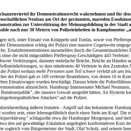
anzenviertel ihr Demonstrationsrecht wahrnehmen und für den Er
nschaftlichen Neubau am Ort der geräumten, maroden Essohäuser a
monstration zur Unterstützung der Meinungsbildung in der Stadt 
udde nach nur 30 Metern von Polizeieinheiten in Kampfmontur „au
n sich, unter Einsatz von Knüppeln und Tonfas, sowie von Pfefferspra
r Demonstration schlug der Polizei eine massive Gegenwehr entgege
suche, Ersatzdemonstrationen anzumelden durch die Gesamteinsatzleit
hne die nicht mitgezählten Pfefferspray-Geschädigten 443 Verletzte;
 schwere Verletzungen, darunter mehrfache Brüche, Brüche an Händen 
elbsteinlieferungen, so dass mindestens 40 Verletzte in den Zentral
ie Polizei weitaus mehr Personen zum Teil schwer verletzt als uns bis
her der Polizei gab es 169 verletzte BeamtInnen, von denen 16 in Kr
ieben Einsatzwagen wurden beschädigt. Daraus leitete die Polizeiführun
r Demonstration abzusichern. Hamburgs Innensenator Michael Neumann,
undesrepublik”, die massive Gewalt ausgeübt hätten. An Hysterie kaum
rgerkriegsähnlichen Attacken” auf die Polizei.
izeidarstellung äußerst brutalen - Angriff auf das bekannteste Hambur
etzt worden sein, einer lebensgefährlich durch einen Stein am Kopf. Di
iegserklärung”
schlagzeilte etwa die Hamburger Morgenpost, und titel
twa den auf gewalttätige Eskalation angelegten konfrontativen Kurs d
he sogleich vom Bürgermeister der Stadt, Olaf Scholz, und seinem Inn