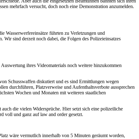
erschiede. Aber auch die eingesetzten BeamtInnen bahnten sich ihren
essen mehrfach versucht, doch noch eine Demonstration anzumelden.
die Wasserwerfereinsätze führten zu Verletzungen und
Wir sind derzeit noch dabei, die Folgen des Polizeieinsatzes
ch Auswertung ihres Videomaterials noch weitere hinzukommen
z von Schusswaffen diskutiert und es sind Ermittlungen wegen
llen durchführen, Platzverweise und Aufenthaltsverbote aussprechen
nächsten Wochen und Monaten mit weiteren staatlichen
auch die vielen Widersprüche. Hier setzt sich eine polizeiliche
d voll und ganz auf law and order gesetzt.
r Platz wäre vermutlich innerhalb von 5 Minuten geräumt worden,