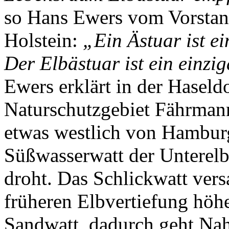
so Hans Ewers vom Vorsta
Holstein:
„Ein Ästuar ist e
Der Elbästuar ist ein einz
Ewers erklärt in der Haseld
Naturschutzgebiet Fährmann
etwas westlich von Hamburg
Süßwasserwatt der Unterelb
droht. Das Schlickwatt vers
früheren Elbvertiefung höh
Sandwatt, dadurch geht Na