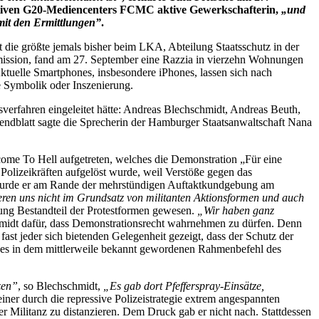
rnativen G20-Mediencenters FCMC aktive Gewerkschafterin,
„und
 mit den Ermittlungen”
.
die größte jemals bisher beim LKA, Abteilung Staatsschutz in der
ission, fand am 27. September eine Razzia in vierzehn Wohnungen
ktuelle Smartphones, insbesondere iPhones, lassen sich nach
e Symbolik oder Inszenierung.
verfahren eingeleitet hätte: Andreas Blechschmidt, Andreas Beuth,
ndblatt sagte die Sprecherin der Hamburger Staatsanwaltschaft Nana
ome To Hell aufgetreten, welches die Demonstration „Für eine
Polizeikräften aufgelöst wurde, weil Verstöße gegen das
wurde er am Rande der mehrstündigen Auftaktkundgebung am
zieren uns nicht im Grundsatz von militanten Aktionsformen und auch
ng Bestandteil der Protestformen gewesen.
„Wir haben ganz
idt dafür, dass Demonstrationsrecht wahrnehmen zu dürfen. Denn
st jeder sich bietenden Gelegenheit gezeigt, dass der Schutz der
 es in dem mittlerweile bekannt gewordenen Rahmenbefehl des
zen”
, so Blechschmidt,
„Es gab dort Pfefferspray-Einsätze,
ner durch die repressive Polizeistrategie extrem angespannten
er Militanz zu distanzieren. Dem Druck gab er nicht nach. Stattdessen