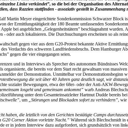
n einzelne Linke verkündet”
, so die bei der Organisation des Alte
en, dass Razzien stattfinden - assoziativ gestellt in Zusammenhang
Ralf Martin Meyer eingerichtete Sonderkommission Schwarzer Block ist 
von der Ermittlungstätigkeit der 180 Beamte umfassenden Sonderkomm
on Apple bei angeblichen „Gelegenheitstätern” beschlagnahmt wurden. A
 - oder auch lokalisieren. Die Durchsuchungen erscheinen so als rein
altschaft gegen vier aus dem G20-Protest bekannte Aktive Ermittlungs
n des Verdachts des schweren Landfriedensbruchs. Dem Hamburger Abe
hs” gegen die vier eingegangen seien.
renzen und in Interviews als Sprecher des autonomen Bündnisses Welc
organisierte, die bereits vor dem Start recht gewaltsam von massiven 
nmelder der Demonstration. Unmittelbar vor Demonstrationsbeginn 
Protestbewegung die seit über 40 Jahren ganz deutlich sagt, wir distan
ichte sozialer Bewegungen, etwa der 68er- oder der Anti-AKW-Bewegu
die gemeinsam losgeht und gemeinsam ankommt”
warb Andreas Blechschm
zeiführung unter dem Gesamteinsatzleiter Hartmut Dudde bereits bei fa
itschwelle”
, um
„Störungen und Blockaden sofort zu verhindern”
, wie
cht haben, die letztlich von den Gerichten bestätigte Camps durchzuset
en G20 Corner Aktion vorletzte Nacht.”
Während sich Blechschmidt in ei
de er in jedem Interview dazu aufgefordert, sich grundsätzlich von link