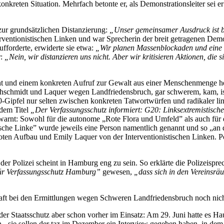
onkreten Situation. Mehrfach betonte er, als Demonstrationsleiter sei 
zur grundsätzlichen Distanzierung:
„Unser gemeinsamer Ausdruck ist bu
terventionistischen Linken und war Sprecherin der breit getragenen Dem
fforderte, erwiderte sie etwa:
„Wir planen Massenblockaden und eine G
r:
„Nein, wir distanzieren uns nicht. Aber wir kritisieren Aktionen, die
t und einem konkreten Aufruf zur Gewalt aus einer Menschenmenge hera
hschmidt und Laquer wegen Landfriedensbruch, gar schwerem, kam, ist 
0-Gipfel nur selten zwischen konkreten Tatwortwürfen und radikaler l
 dem Titel
„Der Verfassungsschutz informiert: G20: Linksextremistis
ewarnt: Sowohl für die autonome „Rote Flora und Umfeld” als auch für
sche Linke” wurde jeweils eine Person namentlich genannt und so „an d
ten Aufbau und Emily Laquer von der Interventionistischen Linken. Pol
r Polizei scheint in Hamburg eng zu sein. So erklärte die Polizeispre
ür Verfassungsschutz Hamburg”
gewesen,
„dass sich in den Vereinsr
haft bei den Ermittlungen wegen Schweren Landfriedensbruch noch nic
r Staatsschutz aber schon vorher im Einsatz: Am 29. Juni hatte es 
 - sie sollen der taz im Dezember ein Interview gegeben haben, in de