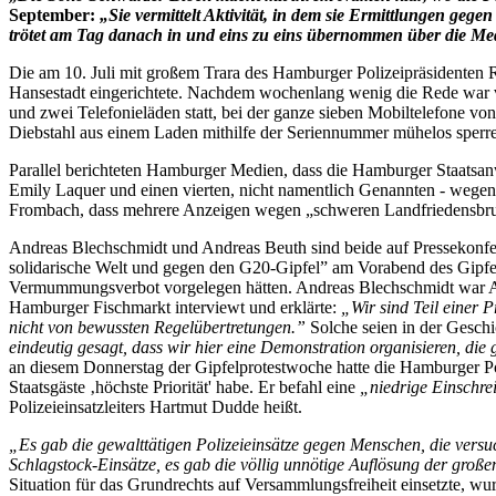
September:
„Sie vermittelt Aktivität, in dem sie Ermittlungen gege
trötet am Tag danach in und eins zu eins übernommen über die Medi
Die am 10. Juli mit großem Trara des Hamburger Polizeipräsidenten 
Hansestadt eingerichtete. Nachdem wochenlang wenig die Rede war 
und zwei Telefonieläden statt, bei der ganze sieben Mobiltelefone v
Diebstahl aus einem Laden mithilfe der Seriennummer mühelos sperren
Parallel berichteten Hamburger Medien, dass die Hamburger Staatsanw
Emily Laquer und einen vierten, nicht namentlich Genannten - wege
Frombach, dass mehrere Anzeigen wegen „schweren Landfriedensbruc
Andreas Blechschmidt und Andreas Beuth sind beide auf Pressekonfe
solidarische Welt und gegen den G20-Gipfel” am Vorabend des Gipfels 
Vermummungsverbot vorgelegen hätten. Andreas Blechschmidt war A
Hamburger Fischmarkt interviewt und erklärte:
„Wir sind Teil einer 
nicht von bewussten Regelübertretungen.”
Solche seien in der Gesch
eindeutig gesagt, dass wir hier eine Demonstration organisieren, 
an diesem Donnerstag der Gipfelprotestwoche hatte die Hamburger Poli
Staatsgäste ‚höchste Priorität' habe. Er befahl eine
„niedrige Einschre
Polizeieinsatzleiters Hartmut Dudde heißt.
„Es gab die gewalttätigen Polizeieinsätze gegen Menschen, die versu
Schlagstock-Einsätze, es gab die völlig unnötige Auflösung der groß
Situation für das Grundrechts auf Versammlungsfreiheit einsetzte, wur