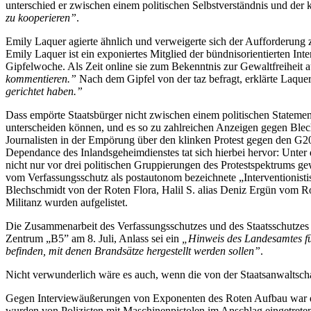
unterschied er zwischen einem politischen Selbstverständnis und der k
zu kooperieren”
.
Emily Laquer agierte ähnlich und verweigerte sich der Aufforderung 
Emily Laquer ist ein exponiertes Mitglied der bündnisorientierten In
Gipfelwoche. Als Zeit online sie zum Bekenntnis zur Gewaltfreiheit au
kommentieren.”
Nach dem Gipfel von der taz befragt, erklärte Laque
gerichtet haben.”
Dass empörte Staatsbürger nicht zwischen einem politischen Statemen
unterscheiden können, und es so zu zahlreichen Anzeigen gegen Blec
Journalisten in der Empörung über den klinken Protest gegen den G2
Dependance des Inlandsgeheimdienstes tat sich hierbei hervor: Unter
nicht nur vor drei politischen Gruppierungen des Protestspektrums g
vom Verfassungsschutz als postautonom bezeichnete „Interventionisti
Blechschmidt von der Roten Flora, Halil S. alias Deniz Ergün vom Ro
Militanz wurden aufgelistet.
Die Zusammenarbeit des Verfassungsschutzes und des Staatsschutzes de
Zentrum „B5” am 8. Juli, Anlass sei ein
„Hinweis des Landesamtes f
befinden, mit denen Brandsätze hergestellt werden sollen”
.
Nicht verwunderlich wäre es auch, wenn die von der Staatsanwaltsc
Gegen Interviewäußerungen von Exponenten des Roten Aufbau war de
wurden von Polizisten mit Maschinenpistolen im Anschlag eingetreten