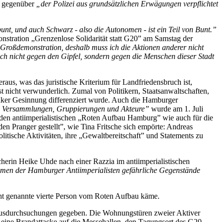
er gegenüber
„der Polizei aus grundsätzlichen Erwägungen verpflichtet
nt, und auch Schwarz - also die Autonomen - ist ein Teil von Bunt.”
onstration „Grenzenlose Solidarität statt G20” am Samstag der
roßdemonstration, deshalb muss ich die Aktionen anderer nicht
 sich nicht gegen den Gipfel, sondern gegen die Menschen dieser Stadt
us, was das juristische Kriterium für Landfriedensbruch ist,
nicht verwunderlich. Zumal von Politikern, Staatsanwaltschaften,
inker Gesinnung differenziert wurde. Auch die Hamburger
che Versammlungen, Gruppierungen und Akteure”
wurde am 1. Juli
 den antiimperialistischen „Roten Aufbau Hamburg” wie auch für die
en Pranger gestellt”, wie Tina Fritsche sich empörte: Andreas
itische Aktivitäten, ihre „Gewaltbereitschaft” und Statements zu
cherin Heike Uhde nach einer Razzia im antiimperialistischen
äumen der Hamburger Antiimperialisten gefährliche Gegenstände
ht genannte vierte Person vom Roten Aufbau käme.
Hausdurchsuchungen gegeben. Die Wohnungstüren zweier Aktiver
m eine Brandattacke auf die Messehallen, den Tagungsort des G20-