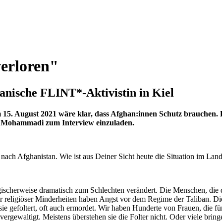
verloren
nische FLINT*-Aktivistin in Kiel
m 15. August 2021 wäre klar, dass Afghan:innen Schutz brauche
a Mohammadi zum Interview einzuladen.
 nach Afghanistan. Wie ist aus Deiner Sicht heute die Situation im Lan
ischerweise dramatisch zum Schlechten verändert. Die Menschen, die d
der religiöser Minderheiten haben Angst vor dem Regime der Taliban. 
 gefoltert, oft auch ermordet. Wir haben Hunderte von Frauen, die für
vergewaltigt. Meistens überstehen sie die Folter nicht. Oder viele bri