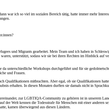
dann war ich so viel im sozialen Bereich tätig, hatte immer mehr Inte
fangen.
an:innen?
efugees und Migrants gearbeitet. Mein Team und ich haben in Schleswi
aren, unterstützt, sodass wir sie bei ihren Rechten im Hinblick auf ve
be da unterschiedliche Workshops durchgeführt und für sie gedolmetscht
liche und Frauen.
Qualifikationen mitbrachten. Aber egal, ob sie Qualifikationen hatten
laubnis erhalten. In diesen Monaten durften sie damals nicht in Sprachkur
tereinander, zur LGBTIQA-Community zu gehören ist in unserem Land ei
auf der Welt kennen die Todesstrafe für Menschen mit einer anderen se
hatte, kamen überwiegend aus diesen Ländern.