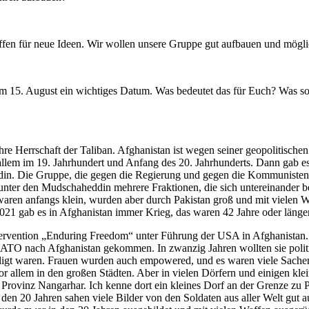
fen für neue Ideen. Wir wollen unsere Gruppe gut aufbauen und möglich
n am 15. August ein wichtiges Datum. Was bedeutet das für Euch? Was 
re Herrschaft der Taliban. Afghanistan ist wegen seiner geopolitischen 
allem im 19. Jahrhundert und Anfang des 20. Jahrhunderts. Dann gab es
din. Die Gruppe, die gegen die Regierung und gegen die Kommunisten
nter den Mudschaheddin mehrere Fraktionen, die sich untereinander be
nfangs klein, wurden aber durch Pakistan groß und mit vielen Waffe
021 gab es in Afghanistan immer Krieg, das waren 42 Jahre oder länger
ention „Enduring Freedom“ unter Führung der USA in Afghanistan. Da
ATO nach Afghanistan gekommen. In zwanzig Jahren wollten sie politisc
iligt waren. Frauen wurden auch empowered, und es waren viele Sachen
allem in den großen Städten. Aber in vielen Dörfern und einigen klei
e Provinz Nangarhar. Ich kenne dort ein kleines Dorf an der Grenze zu 
den 20 Jahren sahen viele Bilder von den Soldaten aus aller Welt gut 