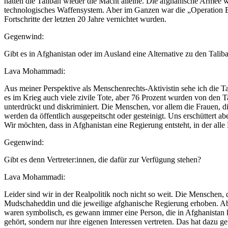
hatten die Taliban wieder die Macht alleine. Die afghanische Armee
technologisches Waffensystem. Aber im Ganzen war die „Operation End
Fortschritte der letzten 20 Jahre vernichtet wurden.
Gegenwind:
Gibt es in Afghanistan oder im Ausland eine Alternative zu den Talib
Lava Mohammadi:
Aus meiner Perspektive als Menschenrechts-Aktivistin sehe ich die T
es im Krieg auch viele zivile Tote, aber 76 Prozent wurden von den 
unterdrückt und diskriminiert. Die Menschen, vor allem die Frauen,
werden da öffentlich ausgepeitscht oder gesteinigt. Uns erschüttert ab
Wir möchten, dass in Afghanistan eine Regierung entsteht, in der alle
Gegenwind:
Gibt es denn Vertreter:innen, die dafür zur Verfügung stehen?
Lava Mohammadi:
Leider sind wir in der Realpolitik noch nicht so weit. Die Menschen,
Mudschaheddin und die jeweilige afghanische Regierung erhoben. Abe
waren symbolisch, es gewann immer eine Person, die in Afghanistan
gehört, sondern nur ihre eigenen Interessen vertreten. Das hat dazu 