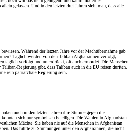
rüstet, doch war das nicht genügend und kaum modernes
ein gelassen. Und in den letzten drei Jahren sieht man, dass alle
ach bewiesen. Während der letzten Jahre vor der Machtübernahme gab
nehmen? Täglich werden von den Taliban Afghan:innen verfolgt,
 täglich verfolgt und unterdrückt, oft auch ermordet. Die Menschen
r Taliban-Regierung gibt, dass Taliban auch in die EU reisen durften.
ne rein patriarchale Regierung sein.
e haben auch in den letzten Jahren ihre Stimme gegen die
konnten sich nur symbolisch beteiligen. Die Wahlen in Afghanistan
estlichen Mächte. Sie haben nie auf die Menschen in Afghanistan
 haben. Das führte zu Stimmungen unter den Afghan:innen, die nicht