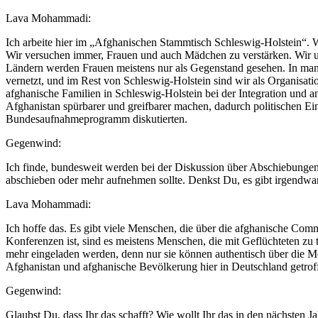
Lava Mohammadi:
Ich arbeite hier im „Afghanischen Stammtisch Schleswig-Holstein“. Wir
Wir versuchen immer, Frauen und auch Mädchen zu verstärken. Wir unte
Ländern werden Frauen meistens nur als Gegenstand gesehen. In manc
vernetzt, und im Rest von Schleswig-Holstein sind wir als Organisation
afghanische Familien in Schleswig-Holstein bei der Integration und a
Afghanistan spürbarer und greifbarer machen, dadurch politischen Ei
Bundesaufnahmeprogramm diskutierten.
Gegenwind:
Ich finde, bundesweit werden bei der Diskussion über Abschiebunge
abschieben oder mehr aufnehmen sollte. Denkst Du, es gibt irgendw
Lava Mohammadi:
Ich hoffe das. Es gibt viele Menschen, die über die afghanische Com
Konferenzen ist, sind es meistens Menschen, die mit Geflüchteten zu tu
mehr eingeladen werden, denn nur sie können authentisch über die M
Afghanistan und afghanische Bevölkerung hier in Deutschland getro
Gegenwind:
Glaubst Du, dass Ihr das schafft? Wie wollt Ihr das in den nächsten 