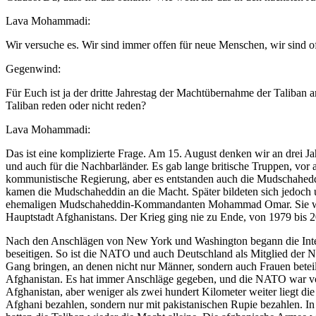
Lava Mohammadi:
Wir versuche es. Wir sind immer offen für neue Menschen, wir sind of
Gegenwind:
Für Euch ist ja der dritte Jahrestag der Machtübernahme der Taliba
Taliban reden oder nicht reden?
Lava Mohammadi:
Das ist eine komplizierte Frage. Am 15. August denken wir an drei Jah
und auch für die Nachbarländer. Es gab lange britische Truppen, vor 
kommunistische Regierung, aber es entstanden auch die Mudschahed
kamen die Mudschaheddin an die Macht. Später bildeten sich jedoch u
ehemaligen Mudschaheddin-Kommandanten Mohammad Omar. Sie waren a
Hauptstadt Afghanistans. Der Krieg ging nie zu Ende, von 1979 bis 2
Nach den Anschlägen von New York und Washington begann die Interv
beseitigen. So ist die NATO und auch Deutschland als Mitglied der N
Gang bringen, an denen nicht nur Männer, sondern auch Frauen bete
Afghanistan. Es hat immer Anschläge gegeben, und die NATO war vor 
Afghanistan, aber weniger als zwei hundert Kilometer weiter liegt di
Afghani bezahlen, sondern nur mit pakistanischen Rupie bezahlen. In 