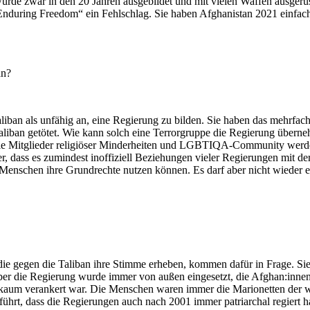
 wurde zwar in den 20 Jahren ausgebildet und mit vielen Waffen ausge
uring Freedom“ ein Fehlschlag. Sie haben Afghanistan 2021 einfach all
an?
aliban als unfähig an, eine Regierung zu bilden. Sie haben das mehrf
Taliban getötet. Wie kann solch eine Terrorgruppe die Regierung über
 die Mitglieder religiöser Minderheiten und LGBTIQA-Community werden
er, dass es zumindest inoffiziell Beziehungen vieler Regierungen mit de
 Menschen ihre Grundrechte nutzen können. Es darf aber nicht wieder ei
 die gegen die Taliban ihre Stimme erheben, kommen dafür in Frage. Si
r die Regierung wurde immer von außen eingesetzt, die Afghan:innen 
 kaum verankert war. Die Menschen waren immer die Marionetten der w
geführt, dass die Regierungen auch nach 2001 immer patriarchal regiert