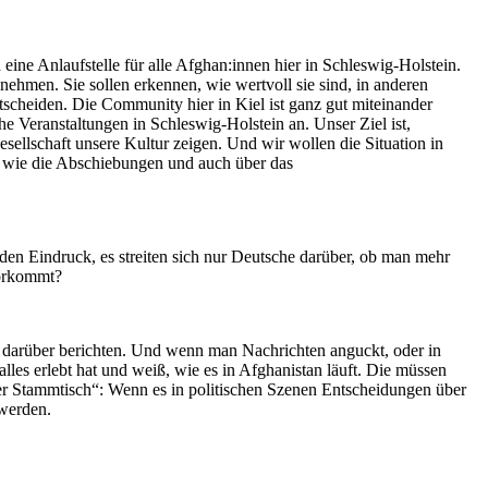
eine Anlaufstelle für alle Afghan:innen hier in Schleswig-Holstein.
ehmen. Sie sollen erkennen, wie wertvoll sie sind, in anderen
cheiden. Die Community hier in Kiel ist ganz gut miteinander
che Veranstaltungen in Schleswig-Holstein an. Unser Ziel ist,
sellschaft unsere Kultur zeigen. Und wir wollen die Situation in
en wie die Abschiebungen und auch über das
n Eindruck, es streiten sich nur Deutsche darüber, ob man mehr
vorkommt?
st darüber berichten. Und wenn man Nachrichten anguckt, oder in
alles erlebt hat und weiß, wie es in Afghanistan läuft. Die müssen
er Stammtisch“: Wenn es in politischen Szenen Entscheidungen über
werden.