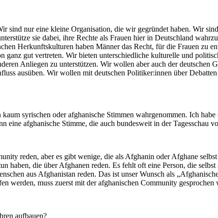
 sind nur eine kleine Organisation, die wir gegründet haben. Wir sind 
rstütze sie dabei, ihre Rechte als Frauen hier in Deutschland wahrzun
hen Herkunftskulturen haben Männer das Recht, für die Frauen zu ents
 ganz gut vertreten. Wir bieten unterschiedliche kulturelle und politis
nderen Anliegen zu unterstützen. Wir wollen aber auch der deutschen Ge
nfluss ausüben. Wir wollen mit deutschen Politiker:innen über Debatt
n kaum syrischen oder afghanische Stimmen wahrgenommen. Ich habe de
ann eine afghanische Stimme, die auch bundesweit in der Tagesschau 
munity reden, aber es gibt wenige, die als Afghanin oder Afghane selb
n haben, die über Afghanen reden. Es fehlt oft eine Person, die selbst 
enschen aus Afghanistan reden. Das ist unser Wunsch als „Afghanisch
ffen werden, muss zuerst mit der afghanischen Community gesprochen 
Jahren aufbauen?