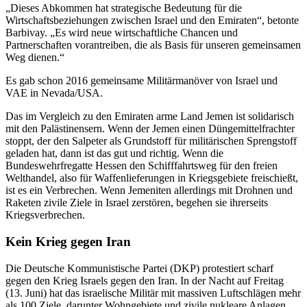
Dieses Abkommen hat strategische Bedeutung für die
Wirtschaftsbeziehungen zwischen Israel und den Emiraten
, betonte
Barbivay.
Es wird neue wirtschaftliche Chancen und
Partnerschaften vorantreiben, die als Basis für unseren gemeinsamen
Weg dienen.
Es gab schon 2016 gemeinsame Militärmanöver von Israel und
VAE in Nevada/USA.
Das im Vergleich zu den Emiraten arme Land Jemen ist solidarisch
mit den Palästinensern. Wenn der Jemen einen Düngemittelfrachter
stoppt, der den Salpeter als Grundstoff für militärischen Sprengstoff
geladen hat, dann ist das gut und richtig. Wenn die
Bundeswehrfregatte Hessen den Schifffahrtsweg für den freien
Welthandel, also für Waffenlieferungen in Kriegsgebiete freischießt,
ist es ein Verbrechen. Wenn Jemeniten allerdings mit Drohnen und
Raketen zivile Ziele in Israel zerstören, begehen sie ihrerseits
Kriegsverbrechen.
Kein Krieg gegen Iran
Die Deutsche Kommunistische Partei (DKP) protestiert scharf
gegen den Krieg Israels gegen den Iran. In der Nacht auf Freitag
(13. Juni) hat das israelische Militär mit massiven Luftschlägen mehr
als 100 Ziele, darunter Wohngebiete und zivile nukleare Anlagen