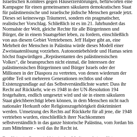
Israelischen Komitees gegen Häuserzerstörungen, befürworten eine
Kampagne für einen gemeinsamen säkularen demokratischen Staat
für palästinensische und israelische jüdische Menschen gerade jetzt.
Dieses sei keineswegs Träumerei, sondern ein pragmatischer,
realistischer Vorschlag. Schließlich ist es im 21. Jahrhundert das
Normalste der Welt, gleiche Rechte für alle Bürgerinnen und
Bürger, die in einem Staatsgebiet leben, zu fordern, einschließlich
von aus diesem Gebiet Vertriebenen. Jeff Halper gibt an, eine
Mehrheit der Menschen in Palästina würde dieses Modell einer
Zweistaatenlösung vorziehen. Autonomiebehörde und Hamas seien
höchst fragwürdigen
Repräsentanten des palästinensischen
Volkes
, die beanspruchen nicht einmal, die Interessen der
palästinensischen Bürgerinnen und Bürger Israels oder der
Millionen in der Diaspora zu vertreten, von denen wiederum der
größte Teil seit mehreren Generationen rechtlos und ohne
Existenzgrundlage auf das Selbstverständlichste wartet: Dass ihr
Recht auf Rückkehr, wie es 1948 in der UN-Resolution 194
festgehalten, endlich umgesetzt wird und sie in einem säkularen
Staat gleichberechtigt leben können, in dem Menschen nicht nach
nationaler Herkunft oder Religionszugehörigkeit diskriminiert
werden. Umsetzung des Rechts auf Rückkehr für all jene, die 1948
vertrieben wurden, einschließlich ihrer Nachkommen
selbstverständlich in das ganze historische Palästina, vom Jordan bis
zum Mittelmeer - weil das ihr Recht ist.