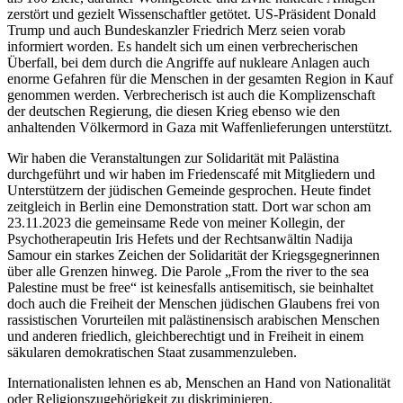
zerstört und gezielt Wissenschaftler getötet. US-Präsident Donald
Trump und auch Bundeskanzler Friedrich Merz seien vorab
informiert worden. Es handelt sich um einen verbrecherischen
Überfall, bei dem durch die Angriffe auf nukleare Anlagen auch
enorme Gefahren für die Menschen in der gesamten Region in Kauf
genommen werden. Verbrecherisch ist auch die Komplizenschaft
der deutschen Regierung, die diesen Krieg ebenso wie den
anhaltenden Völkermord in Gaza mit Waffenlieferungen unterstützt.
Wir haben die Veranstaltungen zur Solidarität mit Palästina
durchgeführt und wir haben im Friedenscafé mit Mitgliedern und
Unterstützern der jüdischen Gemeinde gesprochen. Heute findet
zeitgleich in Berlin eine Demonstration statt. Dort war schon am
23.11.2023 die gemeinsame Rede von meiner Kollegin, der
Psychotherapeutin Iris Hefets und der Rechtsanwältin Nadija
Samour ein starkes Zeichen der Solidarität der Kriegsgegnerinnen
über alle Grenzen hinweg. Die Parole
From the river to the sea
Palestine must be free
ist keinesfalls antisemitisch, sie beinhaltet
doch auch die Freiheit der Menschen jüdischen Glaubens frei von
rassistischen Vorurteilen mit palästinensisch arabischen Menschen
und anderen friedlich, gleichberechtigt und in Freiheit in einem
säkularen demokratischen Staat zusammenzuleben.
Internationalisten lehnen es ab, Menschen an Hand von Nationalität
oder Religionszugehörigkeit zu diskriminieren.