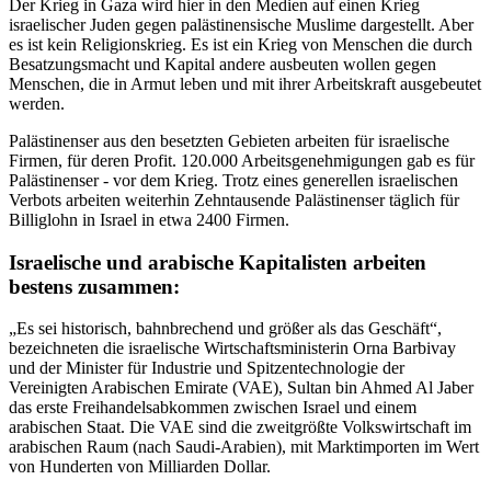
Der Krieg in Gaza wird hier in den Medien auf einen Krieg
israelischer Juden gegen palästinensische Muslime dargestellt. Aber
es ist kein Religionskrieg. Es ist ein Krieg von Menschen die durch
Besatzungsmacht und Kapital andere ausbeuten wollen gegen
Menschen, die in Armut leben und mit ihrer Arbeitskraft ausgebeutet
werden.
Palästinenser aus den besetzten Gebieten arbeiten für israelische
Firmen, für deren Profit. 120.000 Arbeitsgenehmigungen gab es für
Palästinenser - vor dem Krieg. Trotz eines generellen israelischen
Verbots arbeiten weiterhin Zehntausende Palästinenser täglich für
Billiglohn in Israel in etwa 2400 Firmen.
Israelische und arabische Kapitalisten arbeiten
bestens zusammen:
Es sei historisch, bahnbrechend und größer als das Geschäft
,
bezeichneten die israelische Wirtschaftsministerin Orna Barbivay
und der Minister für Industrie und Spitzentechnologie der
Vereinigten Arabischen Emirate (VAE), Sultan bin Ahmed Al Jaber
das erste Freihandelsabkommen zwischen Israel und einem
arabischen Staat. Die VAE sind die zweitgrößte Volkswirtschaft im
arabischen Raum (nach Saudi-Arabien), mit Marktimporten im Wert
von Hunderten von Milliarden Dollar.