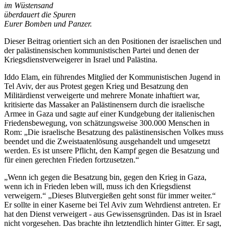
im Wüstensand
überdauert die Spuren
Eurer Bomben und Panzer.
Dieser Beitrag orientiert sich an den Positionen der israelischen und
der palästinensischen kommunistischen Partei und denen der
Kriegsdienstverweigerer in Israel und Palästina.
Iddo Elam, ein führendes Mitglied der Kommunistischen Jugend in
Tel Aviv, der aus Protest gegen Krieg und Besatzung den
Militärdienst verweigerte und mehrere Monate inhaftiert war,
kritisierte das Massaker an Palästinensern durch die israelische
Armee in Gaza und sagte auf einer Kundgebung der italienischen
Friedensbewegung, von schätzungsweise 300.000 Menschen in
Rom:
Die israelische Besatzung des palästinensischen Volkes muss
beendet und die Zweistaatenlösung ausgehandelt und umgesetzt
werden. Es ist unsere Pflicht, den Kampf gegen die Besatzung und
für einen gerechten Frieden fortzusetzen.
Wenn ich gegen die Besatzung bin, gegen den Krieg in Gaza,
wenn ich in Frieden leben will, muss ich den Kriegsdienst
verweigern.
Dieses Blutvergießen geht sonst für immer weiter.
Er sollte in einer Kaserne bei Tel Aviv zum Wehrdienst antreten. Er
hat den Dienst verweigert - aus Gewissensgründen. Das ist in Israel
nicht vorgesehen. Das brachte ihn letztendlich hinter Gitter. Er sagt,