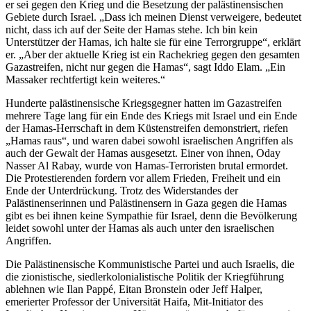
er sei gegen den Krieg und die Besetzung der palästinensischen
Gebiete durch Israel.
Dass ich meinen Dienst verweigere, bedeutet
nicht, dass ich auf der Seite der Hamas stehe. Ich bin kein
Unterstützer der Hamas, ich halte sie für eine Terrorgruppe
, erklärt
er.
Aber der aktuelle Krieg ist ein Rachekrieg gegen den gesamten
Gazastreifen, nicht nur gegen die Hamas
, sagt Iddo Elam.
Ein
Massaker rechtfertigt kein weiteres.
Hunderte palästinensische Kriegsgegner hatten im Gazastreifen
mehrere Tage lang für ein Ende des Kriegs mit Israel und ein Ende
der Hamas-Herrschaft in dem Küstenstreifen demonstriert, riefen
Hamas raus
, und waren dabei sowohl israelischen Angriffen als
auch der Gewalt der Hamas ausgesetzt. Einer von ihnen, Oday
Nasser Al Rabay, wurde von Hamas-Terroristen brutal ermordet.
Die Protestierenden fordern vor allem Frieden, Freiheit und ein
Ende der Unterdrückung. Trotz des Widerstandes der
Palästinenserinnen und Palästinensern in Gaza gegen die Hamas
gibt es bei ihnen keine Sympathie für Israel, denn die Bevölkerung
leidet sowohl unter der Hamas als auch unter den israelischen
Angriffen.
Die Palästinensische Kommunistische Partei und auch Israelis, die
die zionistische, siedlerkolonialistische Politik der Kriegführung
ablehnen wie Ilan Pappé, Eitan Bronstein oder Jeff Halper,
emerierter Professor der Universität Haifa, Mit-Initiator des