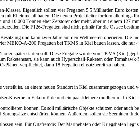
-Klasse). Eigentlich sollten vier Fregatten 5,5 Milliarden Euro kosten,
n mit Rheinmetall bauen. Die neuen Projektleiter fordern allerdings für
ern und 10.000 Tonnen eher Zerstörer oder mehr, aber mit einem 127-m
arterzellen. Die F126-Fregatten sind nicht primär für die Ostsee bestim
esatzung und kann zwei Jahre auf den Weltmeeren operieren. Die Indie
 vier MEKO-A-200 Fregatten bei TKMS in Kiel bauen lassen, die nur 4.
35 oder später starten soll. Diese Fregatte wurde von TKMS (Kiel) gepl
en zum Raketenstart, sie kann auch Hyperschall-Raketen oder Tomahawk-
O-Plänen verpflichtet, dann 18 Fregatten einsatzbereit zu haben.
rte verteilt ist, an einem neuen Standort in Kiel zusammengezogen und
eußer-Kaserne in Eckernförde und ein paar kleinere rundherum. In Kiel 
ontrollieren können. Es soll militärische Objekte schützen oder auch
und Sprengsätze entschärfen können. Außerdem sollen sie Seeminen find
ossen sein. Für Ortsfremde: Der Marinehafen oder Kriegshafen liegt s