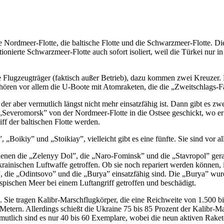
e Nordmeer-Flotte, die baltische Flotte und die Schwarzmeer-Flotte. Die
tionierte Schwarzmeer-Flotte auch sofort isoliert, weil die Türkei nur in
ge Flugzeugträger (faktisch außer Betrieb), dazu kommen zwei Kreuzer. D
hören vor allem die U-Boote mit Atomraketen, die die „Zweitschlags-Fä
, der aber vermutlich längst nicht mehr einsatzfähig ist. Dann gibt es 
r „Severomorsk” von der Nordmeer-Flotte in die Ostsee geschickt, wo e
iff der baltischen Flotte werden.
„Boikiy” und „Stoikiay”, vielleicht gibt es eine fünfte. Sie sind vor 
denen die „Zelenyy Dol”, die „Naro-Fominsk” und die „Stavropol” ger
rainischen Luftwaffe getroffen. Ob sie noch repariert werden können, 
”, die „Odintsovo” und die „Burya” einsatzfähig sind. Die „Burya” wurd
spischen Meer bei einem Luftangriff getroffen und beschädigt.
nd. Sie tragen Kalibr-Marschflugkörper, die eine Reichweite von 1.500
0 Metern. Allerdings schießt die Ukraine 75 bis 85 Prozent der Kalibr-M
ermutlich sind es nur 40 bis 60 Exemplare, wobei die neun aktiven Raket