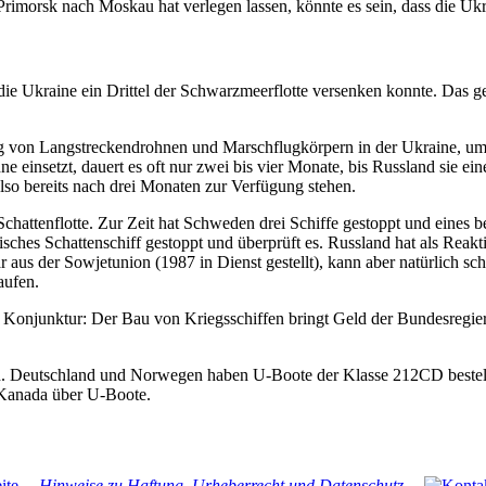
imorsk nach Moskau hat verlegen lassen, könnte es sein, dass die Ukr
 die Ukraine ein Drittel der Schwarzmeerflotte versenken konnte. Da
ng von Langstreckendrohnen und Marschflugkörpern in der Ukraine, um e
 einsetzt, dauert es oft nur zwei bis vier Monate, bis Russland sie ein
so bereits nach drei Monaten zur Verfügung stehen.
Schattenflotte. Zur Zeit hat Schweden drei Schiffe gestoppt und eines
nisches Schattenschiff gestoppt und überprüft es. Russland hat als Re
 aus der Sowjetunion (1987 in Dienst gestellt), kann aber natürlich 
aufen.
 Konjunktur: Der Bau von Kriegsschiffen bringt Geld der Bundesregier
 Deutschland und Norwegen haben U-Boote der Klasse 212CD bestellt, 
d Kanada über U-Boote.
Hinweise zu Haftung, Urheberrecht und Datenschutz