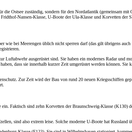
ür die Ostsee zuständig, sondern für den Nordatlantik (gemeinsam mi
Fridthof-Nansen-Klasse, U-Boote der Ula-Klasse und Korvetten der Skj
ber wie bei Meerengen üblich nicht sperren darf (das gilt übrigens auch
gistrieren.
m zur Luftabwehr ausgerüstet sind. Sie haben ein modernes Radar und m
l haben, dass sie innerhalb kurzer Zeit umgerüstet werden können. Sie k
nschutz. Zur Zeit wird der Bau von rund 20 neuen Kriegsschiffen gepla
rt.
see ein. Faktisch sind zehn Korvetten der Braunschweig-Klasse (K130) 
len, sind also extrem leise. Solche moderne U-Boote hat Russland üb
enburg-Klasse (F123). Sie sind in Wilhelmshaven stationiert, kommen