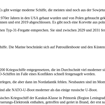
Es gibt wenige moderne Schiffe, die meisten sind noch aus der Sowjetu
n 1970er Jahren in den USA gebaut wurden und von Polen gebraucht ge
und erst 2019 abgeschlossen. Es gibt noch eine Korvette aus polnisch
schen Typ-31-Fregatte entsprechen. Sie sind zwischen 2029 und 2031 fert
hiffe. Die Marine beschränkt sich auf Patrouillenboote und den Küstens
0 Kriegsschiffe entgegensetzen, die im Durchschnitt viel moderner sin
-Schiffen im Falle eines Konfliktes schnell festgenagelt werden.
verlegen, die aber dann im Nordatlantik fehlen. Neubauten sind im Mo
ind alle NATO-U-Boot moderner als das einige russische U-Boot.
sisches Kriegsschiff der Karakut-Klasse in Primorsk (Region Leningrad
uerungs-Elektronik enthalten, getroffen und geriet in Brand, der erst