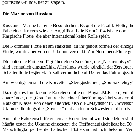
politische Gründe, tief zu stapeln.
Die Marine von Russland
Russlands Marine hat eine Besonderheit: Es gibt die Pazifik-Flotte, di
Falle eines Krieges wie des Angriffs auf die Krim 2014 ist die dort sta
Kaspische Flotte, die aber international keine Rolle spielt.
Die Nordmeer-Flotte ist am stärksten, zu ihr gehört formell der einzi
Flotte, wurde aber von der Ukraine versenkt. Zur Nordmeer-Flotte ge
Die baltische Flotte verfügt über einen Zerstörer, die „Nastoychivyy”
sind vermutlich einsatzfähig. Allerdings wurde kürzlich der Zerstöre
Schattenflotte begleitet. Er soll vermutlich auf Dauer das Führungssch
Am wichtigsten sind die Korvetten „Steregushchiy”, „Soobrazitelnyy”, 
Dazu gibt es fünf kleinere Raketenschiffe der Buyan-M-Klasse, von 
angezündet, die „Grad” wurde bei einer Überführungsfahrt von der uk
Karakut-Klasse, von denen alle vier, also die „Maytishchi”, „Sovetsk
Ukraine allerdings die „Sovetsk” und auch ein Schwesterschiff im Ka
Auch die Raketenschiffe gelten als Korvetten, obwohl sie kleiner si
häufig gegen die Ukraine eingesetzt, die Treffgenauigkeit liegt bei 5
Marschflugkörper bei der baltischen Flotte sind, ist nicht bekannt. V