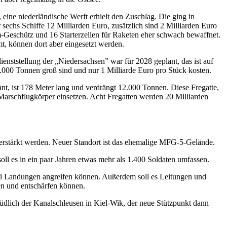
 eine niederländische Werft erhielt den Zuschlag. Die ging in
 sechs Schiffe 12 Milliarden Euro, zusätzlich sind 2 Milliarden Euro
m-Geschütz und 16 Starterzellen für Raketen eher schwach bewaffnet.
mt, können dort aber eingesetzt werden.
nststellung der „Niedersachsen” war für 2028 geplant, das ist auf
000 Tonnen groß sind und nur 1 Milliarde Euro pro Stück kosten.
ant, ist 178 Meter lang und verdrängt 12.000 Tonnen. Diese Fregatte,
Marschflugkörper einsetzen. Acht Fregatten werden 20 Milliarden
 verstärkt werden. Neuer Standort ist das ehemalige MFG-5-Gelände.
soll es in ein paar Jahren etwas mehr als 1.400 Soldaten umfassen.
 bei Landungen angreifen können. Außerdem soll es Leitungen und
en und entschärfen können.
üdlich der Kanalschleusen in Kiel-Wik, der neue Stützpunkt dann