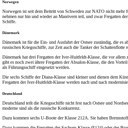
Norwegen
Norwegen ist seit dem Beitritt von Schweden zur NATO nicht mehr f
nehmen nur hin und wieder an Manövern teil, und zwar Fregatten der 
Schiffe.
Dänemark
Dänemark ist für die Ein- und Ausfahrt der Ostsee zuständig, die es a
russischen Kriegsschiffe, zur Zeit auch die Tanker der Schattenflotte re
Dänemark hat drei Fregatten der Iver-Huitfeldt-Klasse, die vor alle
gibt es noch zwei ältere Fregatten der Absalon-Klasse, die den Vortei
als Führungsschiff eingesetzt werden.
Die sechs Schiffe der Diana-Klasse sind kleiner und dienen dem Küste
Fregatten der Iver-Huitfeldt-Klasse werden nach und nach modernisie
Deutschland
Deutschland teilt die Kriegsschiffe nicht fest nach Ostsee und Nord
moderne sind als die russische Konkurrenz.
Dazu kommen sechs U-Boote der Klasse 212A. Sie haben Brennstoffzel
Dazu kommen die Fregatten der Sachsen-Klasse (F124) oder der Brand