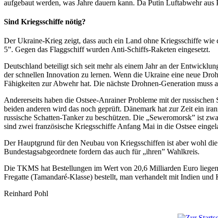
aufgebaut werden, was Jahre dauern kann. Da Putin Luftabwehr aus Pr
Sind Kriegsschiffe nötig?
Der Ukraine-Krieg zeigt, dass auch ein Land ohne Kriegsschiffe wie
5”. Gegen das Flaggschiff wurden Anti-Schiffs-Raketen eingesetzt.
Deutschland beteiligt sich seit mehr als einem Jahr an der Entwicklu
der schnellen Innovation zu lernen. Wenn die Ukraine eine neue Drohne
Fähigkeiten zur Abwehr hat. Die nächste Drohnen-Generation muss al
Andererseits haben die Ostsee-Anrainer Probleme mit der russischen 
beiden anderen wird das noch geprüft. Dänemark hat zur Zeit ein ira
russische Schatten-Tanker zu beschützen. Die „Seweromorsk” ist zwar
sind zwei französische Kriegsschiffe Anfang Mai in die Ostsee eingel
Der Hauptgrund für den Neubau von Kriegsschiffen ist aber wohl die
Bundestagsabgeordnete fordern das auch für „ihren” Wahlkreis.
Die TKMS hat Bestellungen im Wert von 20,6 Milliarden Euro liegen.
Fregatte (Tamandaré-Klasse) bestellt, man verhandelt mit Indien un
Reinhard Pohl