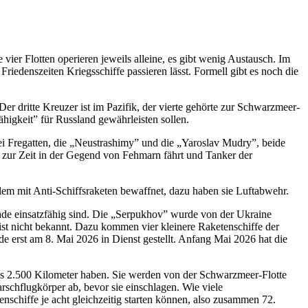
 vier Flotten operieren jeweils alleine, es gibt wenig Austausch. Im
 Friedenszeiten Kriegsschiffe passieren lässt. Formell gibt es noch die
er dritte Kreuzer ist im Pazifik, der vierte gehörte zur Schwarzmeer-
higkeit” für Russland gewährleisten sollen.
zwei Fregatten, die „Neustrashimy” und die „Yaroslav Mudry”, beide
r zur Zeit in der Gegend von Fehmarn fährt und Tanker der
allem mit Anti-Schiffsraketen bewaffnet, dazu haben sie Luftabwehr.
ade einsatzfähig sind. Die „Serpukhov” wurde von der Ukraine
ist nicht bekannt. Dazu kommen vier kleinere Raketenschiffe der
e erst am 8. Mai 2026 in Dienst gestellt. Anfang Mai 2026 hat die
 bis 2.500 Kilometer haben. Sie werden von der Schwarzmeer-Flotte
arschflugkörper ab, bevor sie einschlagen. Wie viele
enschiffe je acht gleichzeitig starten können, also zusammen 72.