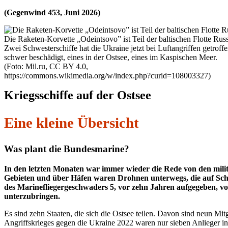
(Gegenwind 453, Juni 2026)
Die Raketen-Korvette „Odeintsovo” ist Teil der baltischen Flotte Rus
Zwei Schwesterschiffe hat die Ukraine jetzt bei Luftangriffen getroff
schwer beschädigt, eines in der Ostsee, eines im Kaspischen Meer.
(Foto: Mil.ru, CC BY 4.0,
https://commons.wikimedia.org/w/index.php?curid=108003327)
Kriegsschiffe auf der Ostsee
Eine kleine Übersicht
Was plant die Bundesmarine?
In den letzten Monaten war immer wieder die Rede von den militä
Gebieten und über Häfen waren Drohnen unterwegs, die auf Schi
des Marinefliegergeschwaders 5, vor zehn Jahren aufgegeben, vo
unterzubringen.
Es sind zehn Staaten, die sich die Ostsee teilen. Davon sind neun M
Angriffskrieges gegen die Ukraine 2022 waren nur sieben Anlieger 