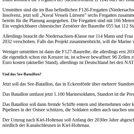
Umstritten sind die im Bau befindlichen F126-Fregatten (Niedersachsen
Insolvenz, jetzt soll „Naval Vessels Lürssen” sechs Fregatten zusamme
bereits für die Planung ausgegeben. Die Fregatten sind mit 166 Met
Ein vergleichbarer chinesischer Zerstörer der Baureihe 055 hat 112 St
Allerdings braucht die Niedersachsen-Klasse nur 114 Mann und Frau B
2032 verschoben. Falls das Projekt zusammenbricht, will die Marine
Weniger umstritten ist dann die F127-Baureihe, die allerdings erst 20
die eigentlich schon ein Kreuzer ist, ist schwer bewaffnet: 96 Zell
Euro kosten (aktueller Stand), allerdings ist Deutschland bei den NAT
Und das See-Bataillon?
Jetzt soll das See-Bataillon, das in Eckernförde über mehrere Stando
Das Bataillon umfasst jetzt 1.100 Marinesoldaten, Standort ist die Pr
Das Bataillon soll dann fremde Schiffe entern und übernehmen oder k
Pipelines in der Ostsee schützen, die Soldaten sollen auch tauchen 
Der Umzug nach Kiel-Holtenau soll Anfang der 2030er Jahre abgeschl
nördlich der Kanalschleusen in Kiel-Holtenau.