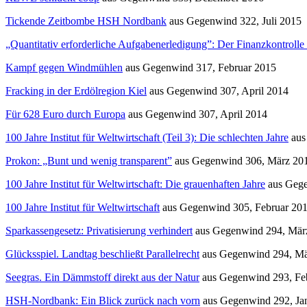
Tickende Zeitbombe HSH Nordbank
aus
Gegenwind
322, Juli 2015
„Quantitativ erforderliche Aufgabenerledigung”: Der Finanzkontrolle 
Kampf gegen Windmühlen
aus
Gegenwind
317, Februar 2015
Fracking in der Erdölregion Kiel
aus
Gegenwind
307, April 2014
Für 628 Euro durch Europa
aus
Gegenwind
307, April 2014
100 Jahre Institut für Weltwirtschaft (Teil 3): Die schlechten Jahre
au
Prokon: „Bunt und wenig transparent”
aus
Gegenwind
306, März 20
100 Jahre Institut für Weltwirtschaft: Die grauenhaften Jahre
aus
Geg
100 Jahre Institut für Weltwirtschaft
aus
Gegenwind
305, Februar 20
Sparkassengesetz: Privatisierung verhindert
aus
Gegenwind
294, Mär
Glücksspiel. Landtag beschließt Parallelrecht
aus
Gegenwind
294, Mä
Seegras. Ein Dämmstoff direkt aus der Natur
aus
Gegenwind
293, Fe
HSH-Nordbank: Ein Blick zurück nach vorn
aus
Gegenwind
292, Ja