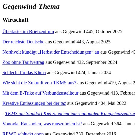
Gegenwind-Thema
Wirtschaft
Überlastet im Briefzentrum
aus
Gegenwind
445, Oktober 2025
Der reichste Deutsche
aus
Gegenwind
443, August 2025
Northvolt kündigt „Herbst der Entscheidungen“ an
aus
Gegenwind
43
Zoo ohne Tarifvertrag
aus
Gegenwind
432, September 2024
Schlecht für das Klima
aus
Gegenwind
424, Januar 2024
Wie sieht die Zukunft von TKMS aus?
aus
Gegenwind
419, August 
Mit dem E-Trike auf Verbundzustelltour
aus
Gegenwind
413, Februa
Kreative Entlassungen bei der taz
aus
Gegenwind
404, Mai 2022
„TKMS am Standort Kiel zu einem internationalen Kompetenzzentru
Vonovia: Rausholen, was rauszuholen ist!
aus
Gegenwind
364, Janua
REWE schluckt coop
aus
Gegenwind
339, Dezember 2016