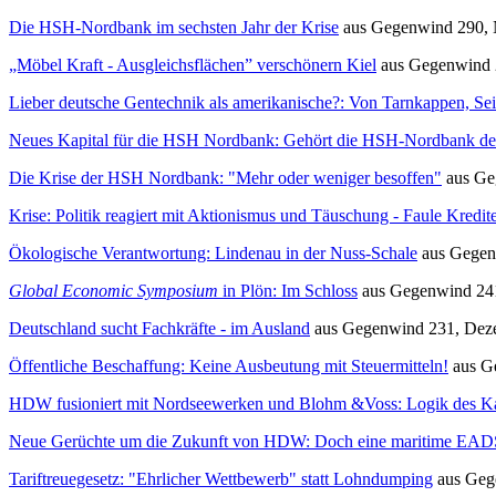
Die HSH-Nordbank im sechsten Jahr der Krise
aus
Gegenwind
290, 
„Möbel Kraft - Ausgleichsflächen” verschönern Kiel
aus
Gegenwind
Lieber deutsche Gentechnik als amerikanische?: Von Tarnkappen, Se
Neues Kapital für die HSH Nordbank: Gehört die HSH-Nordbank de
Die Krise der HSH Nordbank: "Mehr oder weniger besoffen"
aus
Ge
Krise: Politik reagiert mit Aktionismus und Täuschung - Faule Kredite
Ökologische Verantwortung: Lindenau in der Nuss-Schale
aus
Gegen
Global Economic Symposium
in Plön: Im Schloss
aus
Gegenwind
241
Deutschland sucht Fachkräfte - im Ausland
aus
Gegenwind
231, Dez
Öffentliche Beschaffung: Keine Ausbeutung mit Steuermitteln!
aus
G
HDW fusioniert mit Nordseewerken und Blohm &Voss: Logik des Ka
Neue Gerüchte um die Zukunft von HDW: Doch eine maritime EAD
Tariftreuegesetz: "Ehrlicher Wettbewerb" statt Lohndumping
aus
Geg