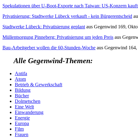
Spekulationen über U-Boot-Exporte nach Taiwan: US-Konzern kau
Privatisierung: Stadtwerke Lübeck verkauft - kein Bürgerentscheid
a
Stadtwerke Lübeck: Privatisierung geplant
aus
Gegenwind
169, Okto
Müllentsorgung Pinneberg: Privatisierung um jeden Preis
aus
Gegenw
Bau-Arbeitgeber wollen die 60-Stunden-Woche
aus
Gegenwind
164,
Alle Gegenwind-Themen:
Antifa
Atom
Betrieb & Gewerkschaft
Bildung
Bücher
Dolmetschen
Eine Welt
Einwanderung
Energie
Europa
Film
Frauen