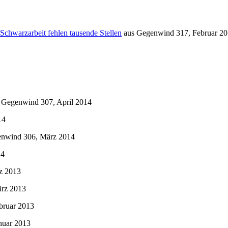
Schwarzarbeit fehlen tausende Stellen
aus
Gegenwind
317, Februar 2
s
Gegenwind
307, April 2014
14
enwind
306, März 2014
14
z 2013
rz 2013
bruar 2013
nuar 2013