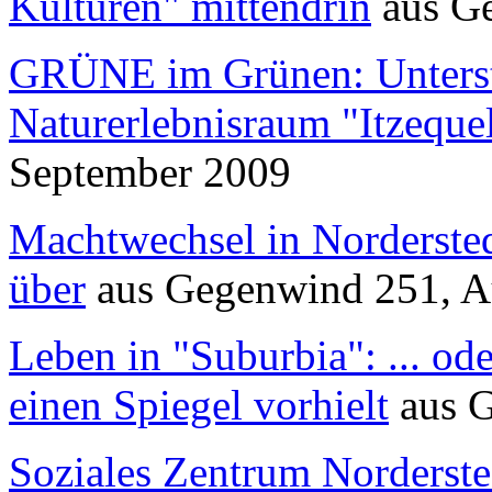
Kulturen" mittendrin
aus
G
GRÜNE im Grünen: Unterst
Naturerlebnisraum "Itzeque
September 2009
Machtwechsel in Nordersted
über
aus
Gegenwind
251, A
Leben in "Suburbia": ... od
einen Spiegel vorhielt
aus
G
Soziales Zentrum Norderste